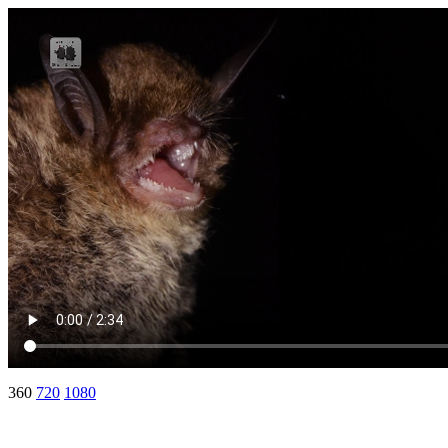
360
720
1080