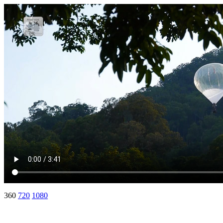
360
720
1080