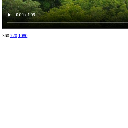
360
720
1080