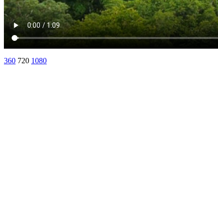
360
720
1080